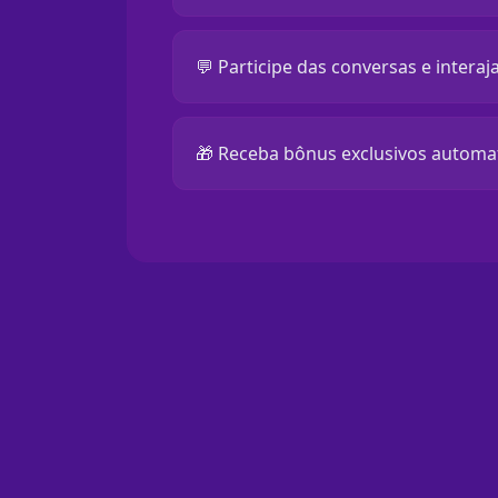
💬 Participe das conversas e interaj
🎁 Receba bônus exclusivos autom