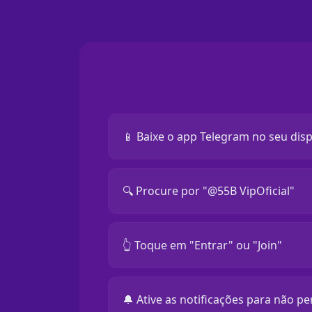
📱 Baixe o app Telegram no seu disp
🔍 Procure por "@55B VipOficial"
👆 Toque em "Entrar" ou "Join"
🔔 Ative as notificações para não p