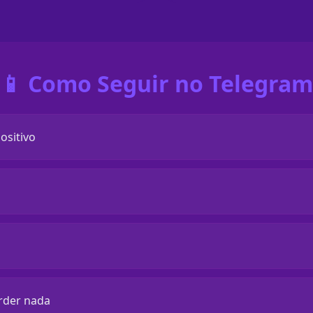
📱 Como Seguir no Telegram
ositivo
erder nada