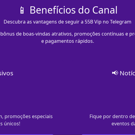
📱 Benefícios do Canal
Descubra as vantagens de seguir a 55B Vip no Telegram
e bônus de boas-vindas atrativos, promoções contínuas e 
e pagamentos rápidos.
sivos
📢 Notí
m, promoções especiais
Fique por dentro d
s únicos!
eventos d