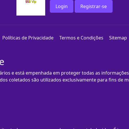
Login
Registrar-se
Políticas de Privacidade
Termos e Condições
Sitemap
de
suários e está empenhada em proteger todas as informações
os coletados são utilizados exclusivamente para fins de m