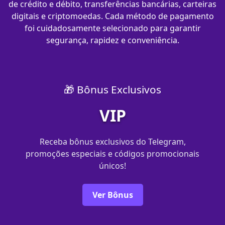
de crédito e débito, transferências bancárias, carteiras
digitais e criptomoedas. Cada método de pagamento
foi cuidadosamente selecionado para garantir
segurança, rapidez e conveniência.
🎁 Bônus Exclusivos
VIP
Receba bônus exclusivos do Telegram,
promoções especiais e códigos promocionais
únicos!
Ver Bônus