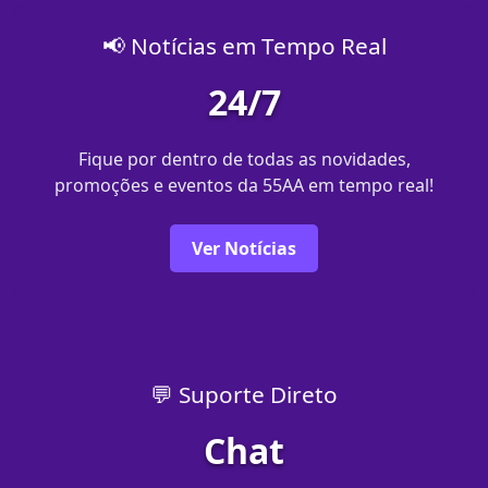
📢 Notícias em Tempo Real
24/7
Fique por dentro de todas as novidades,
promoções e eventos da 55AA em tempo real!
Ver Notícias
💬 Suporte Direto
Chat