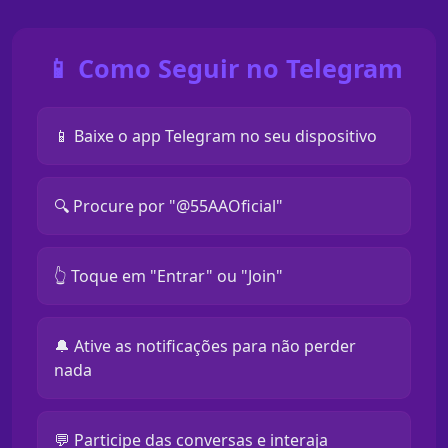
📱 Como Seguir no Telegram
📱 Baixe o app Telegram no seu dispositivo
🔍 Procure por "@55AAOficial"
👆 Toque em "Entrar" ou "Join"
🔔 Ative as notificações para não perder
nada
💬 Participe das conversas e interaja