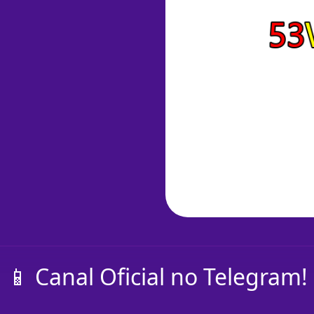
📱 Canal Oficial no Telegram!