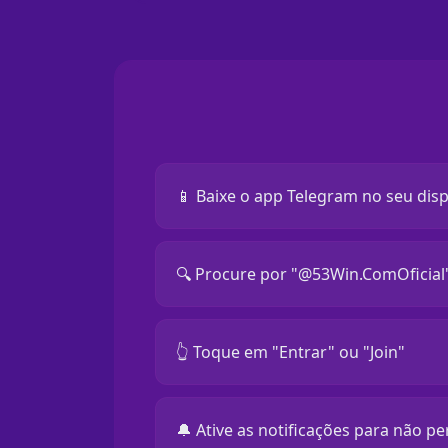
📱 Baixe o app Telegram no seu disp
🔍 Procure por "@53Win.ComOficial
👆 Toque em "Entrar" ou "Join"
🔔 Ative as notificações para não p