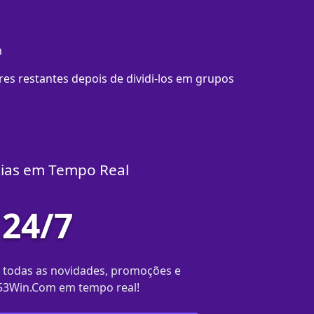
m
es restantes depois de dividi-los em grupos
cias em Tempo Real
24/7
e todas as novidades, promoções e
53Win.Com em tempo real!