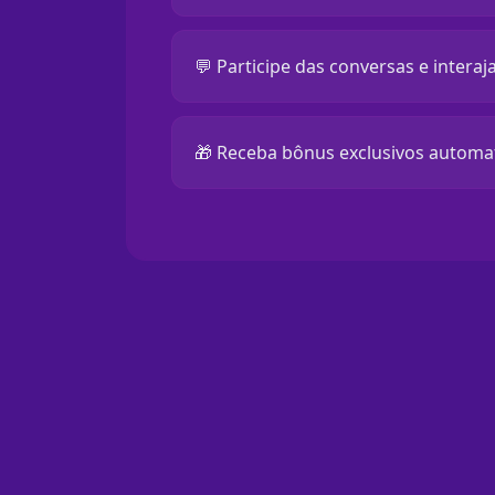
💬 Participe das conversas e interaj
🎁 Receba bônus exclusivos autom