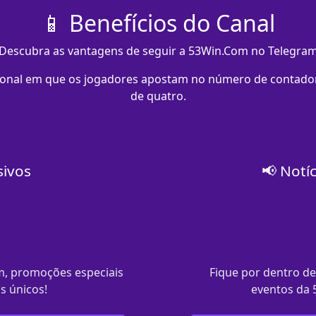
📱 Benefícios do Canal
Descubra as vantagens de seguir a 53Win.Com no Telegra
cional em que os jogadores apostam no número de contador
de quatro.
sivos
📢 Notí
m, promoções especiais
Fique por dentro d
s únicos!
eventos da 