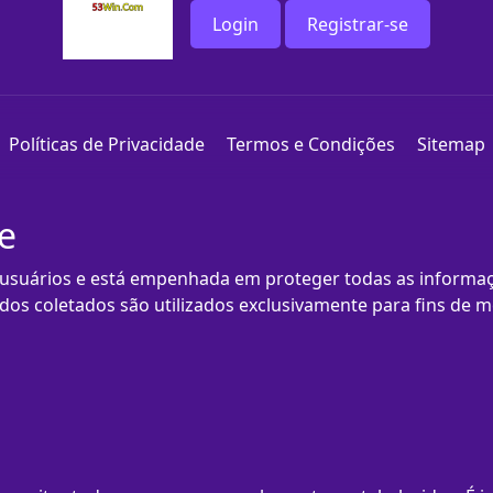
Login
Registrar-se
Políticas de Privacidade
Termos e Condições
Sitemap
de
s usuários e está empenhada em proteger todas as informaç
os coletados são utilizados exclusivamente para fins de m