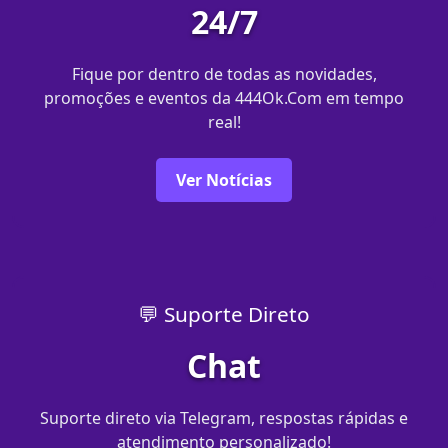
24/7
Fique por dentro de todas as novidades,
promoções e eventos da 444Ok.Com em tempo
real!
Ver Notícias
💬 Suporte Direto
Chat
Suporte direto via Telegram, respostas rápidas e
atendimento personalizado!