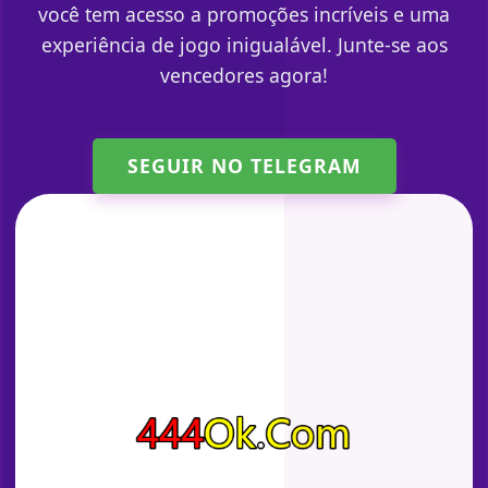
você tem acesso a promoções incríveis e uma
experiência de jogo inigualável. Junte-se aos
vencedores agora!
SEGUIR NO TELEGRAM