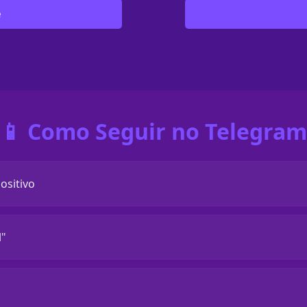
e
📱 Como Seguir no Telegram
ositivo
l"