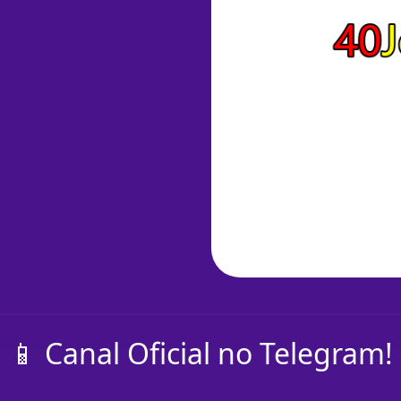
📱 Canal Oficial no Telegram!