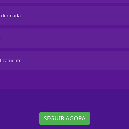
erder nada
a
aticamente
SEGUIR AGORA