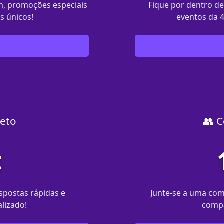
m, promoções especiais
Fique por dentro d
s únicos!
eventos da 
reto
👥 
t
espostas rápidas e
Junte-se a uma com
lizado!
compa