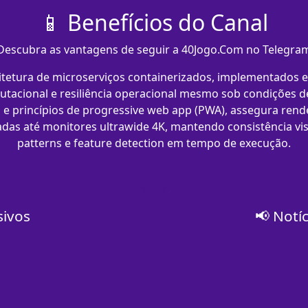
📱 Benefícios do Canal
Descubra as vantagens de seguir a 40Jogo.Com no Telegra
itetura de microserviços containerizados, implementados 
utacional e resiliência operacional mesmo sob condições d
 princípios de progressive web app (PWA), assegura rende
as até monitores ultrawide 4K, mantendo consistência visu
patterns e feature detection em tempo de execução.
sivos
📢 Notí