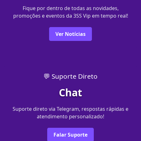
Fique por dentro de todas as novidades,
promoções e eventos da 3SS Vip em tempo real!
Ver Notícias
💬 Suporte Direto
Chat
Suporte direto via Telegram, respostas rápidas e
atendimento personalizado!
Falar Suporte