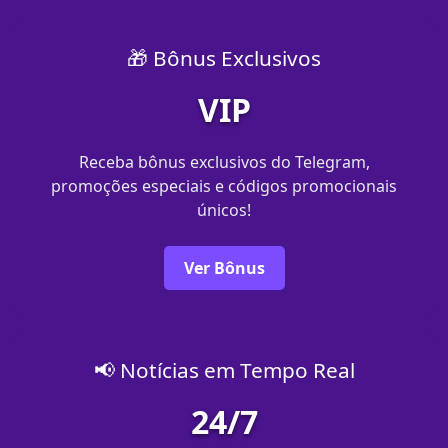
🎁 Bônus Exclusivos
VIP
Receba bônus exclusivos do Telegram,
promoções especiais e códigos promocionais
únicos!
Ver Bônus
📢 Notícias em Tempo Real
24/7