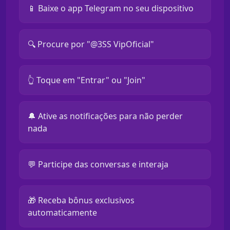
📱 Baixe o app Telegram no seu dispositivo
🔍 Procure por "@3SS VipOficial"
👆 Toque em "Entrar" ou "Join"
🔔 Ative as notificações para não perder
nada
💬 Participe das conversas e interaja
🎁 Receba bônus exclusivos
automaticamente