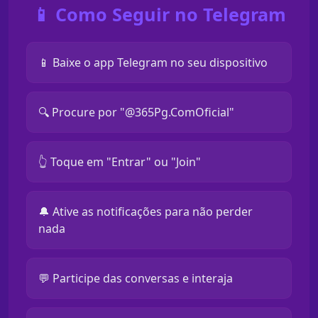
📱 Como Seguir no Telegram
📱 Baixe o app Telegram no seu dispositivo
🔍 Procure por "@365Pg.ComOficial"
👆 Toque em "Entrar" ou "Join"
🔔 Ative as notificações para não perder
nada
💬 Participe das conversas e interaja