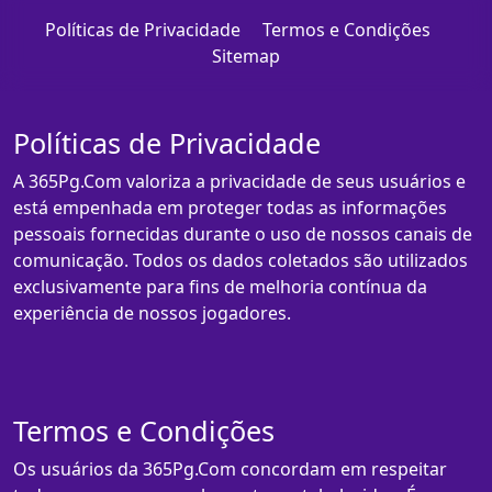
Políticas de Privacidade
Termos e Condições
Sitemap
Políticas de Privacidade
A 365Pg.Com valoriza a privacidade de seus usuários e
está empenhada em proteger todas as informações
pessoais fornecidas durante o uso de nossos canais de
comunicação. Todos os dados coletados são utilizados
exclusivamente para fins de melhoria contínua da
experiência de nossos jogadores.
Termos e Condições
Os usuários da 365Pg.Com concordam em respeitar