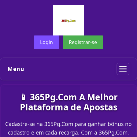
Login
Registrar-se
Menu
📱 365Pg.Com A Melhor
Plataforma de Apostas
Cadastre-se na 365Pg.Com para ganhar bônus no
cadastro e em cada recarga. Com a 365Pg.Com,