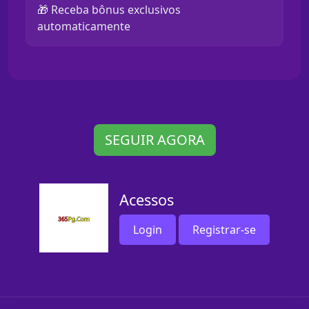
🎁 Receba bônus exclusivos
automaticamente
SEGUIR AGORA
Acessos
Login
Registrar-se