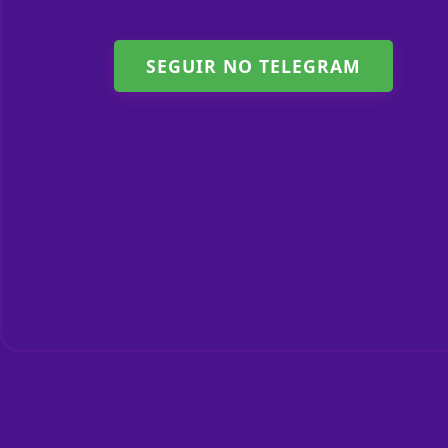
SEGUIR NO TELEGRAM