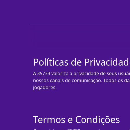
Políticas de Privacida
A 35733 valoriza a privacidade de seus usu
nossos canais de comunicação. Todos os dad
jogadores.
Termos e Condições