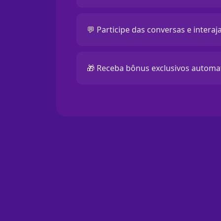
💬 Participe das conversas e interaj
🎁 Receba bônus exclusivos autom