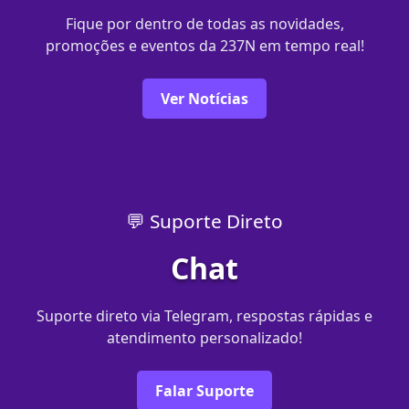
Fique por dentro de todas as novidades,
promoções e eventos da 237N em tempo real!
Ver Notícias
💬 Suporte Direto
Chat
Suporte direto via Telegram, respostas rápidas e
atendimento personalizado!
Falar Suporte