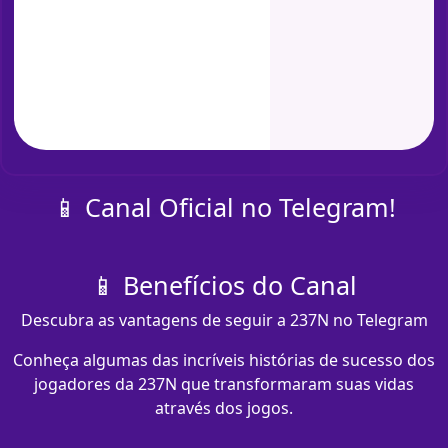
📱 Canal Oficial no Telegram!
📱 Benefícios do Canal
Descubra as vantagens de seguir a 237N no Telegram
Conheça algumas das incríveis histórias de sucesso dos
jogadores da 237N que transformaram suas vidas
através dos jogos.