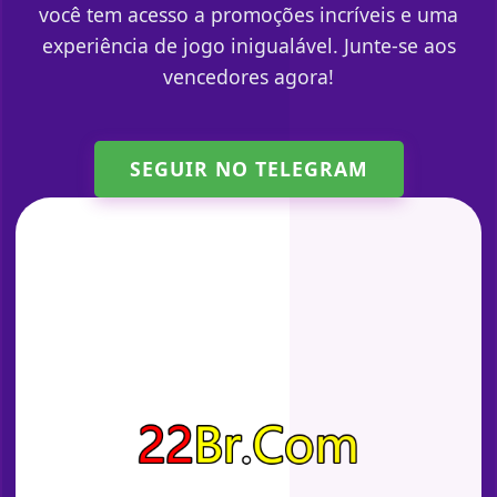
você tem acesso a promoções incríveis e uma
experiência de jogo inigualável. Junte-se aos
vencedores agora!
SEGUIR NO TELEGRAM