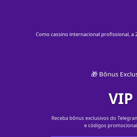
Como cassino internacional profissional, a 
🎁 Bônus Exclu
VIP
Receba bônus exclusivos do Telegra
e códigos promocionai