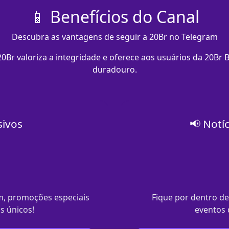
📱 Benefícios do Canal
Descubra as vantagens de seguir a 20Br no Telegram
20Br valoriza a integridade e oferece aos usuários da 20Br B
duradouro.
sivos
📢 Notí
m, promoções especiais
Fique por dentro d
s únicos!
eventos 