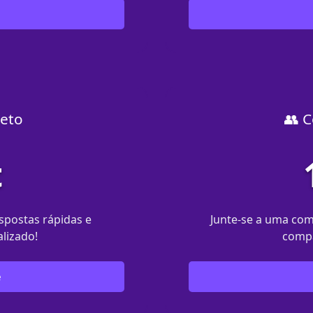
reto
👥 
t
espostas rápidas e
Junte-se a uma com
lizado!
compa
e