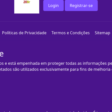
Login
Registrar-se
Políticas de Privacidade
Termos e Condições
Sitemap
de
rios e está empenhada em proteger todas as informações p
tados são utilizados exclusivamente para fins de melhoria