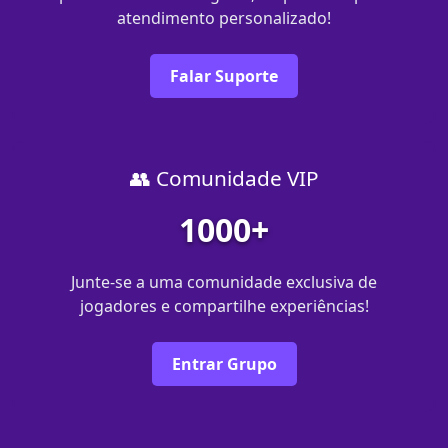
atendimento personalizado!
Falar Suporte
👥 Comunidade VIP
1000+
Junte-se a uma comunidade exclusiva de
jogadores e compartilhe experiências!
Entrar Grupo