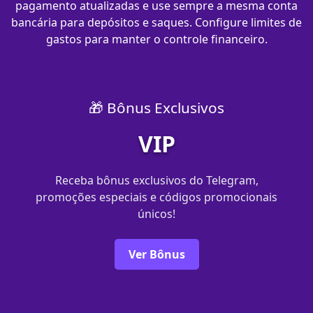
pagamento atualizadas e use sempre a mesma conta
bancária para depósitos e saques. Configure limites de
gastos para manter o controle financeiro.
🎁 Bônus Exclusivos
VIP
Receba bônus exclusivos do Telegram,
promoções especiais e códigos promocionais
únicos!
Ver Bônus