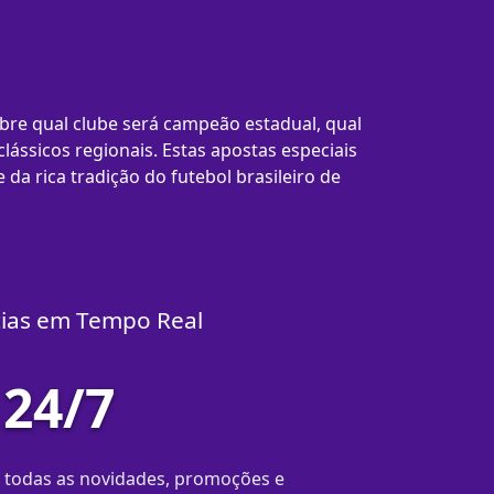
bre qual clube será campeão estadual, qual
ássicos regionais. Estas apostas especiais
a rica tradição do futebol brasileiro de
cias em Tempo Real
24/7
e todas as novidades, promoções e