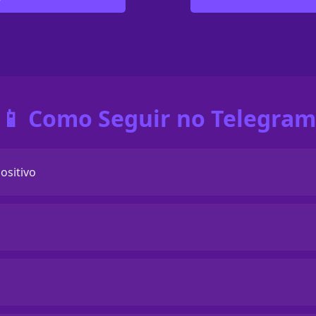
📱 Como Seguir no Telegram
ositivo