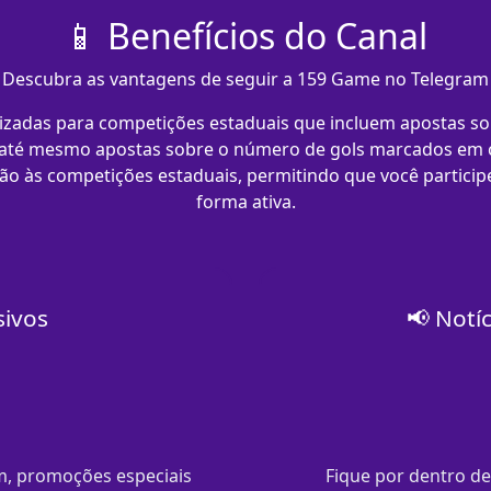
📱 Benefícios do Canal
Descubra as vantagens de seguir a 159 Game no Telegram
izadas para competições estaduais que incluem apostas so
e até mesmo apostas sobre o número de gols marcados em cl
às competições estaduais, permitindo que você participe d
forma ativa.
sivos
📢 Notí
m, promoções especiais
Fique por dentro d