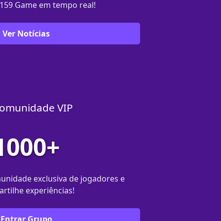
 159 Game em tempo real!
Ver Notícias
Comunidade VIP
1000+
unidade exclusiva de jogadores e
rtilhe experiências!
Entrar Grupo