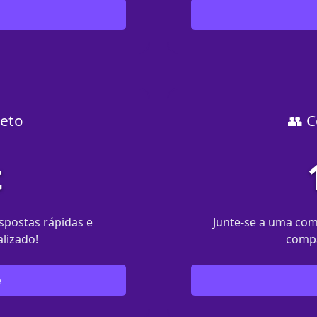
reto
👥 
t
espostas rápidas e
Junte-se a uma com
lizado!
compa
e