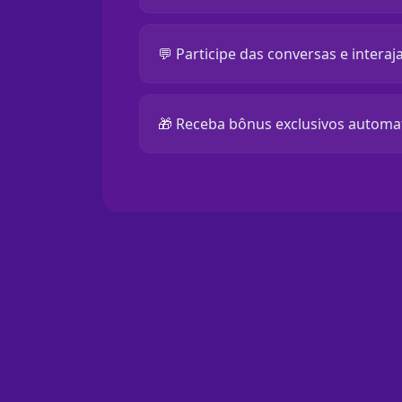
💬 Participe das conversas e interaj
🎁 Receba bônus exclusivos autom