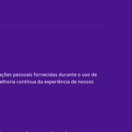
ações pessoais fornecidas durante o uso de
elhoria contínua da experiência de nossos