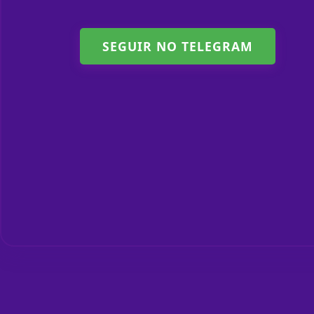
SEGUIR NO TELEGRAM