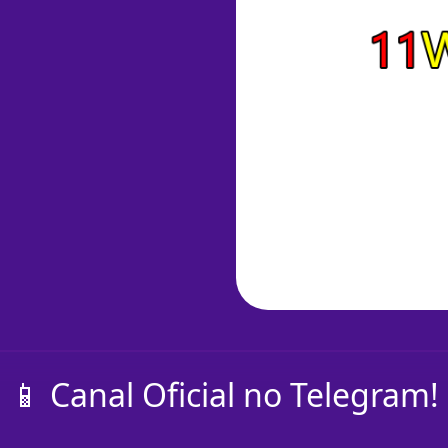
📱 Canal Oficial no Telegram!