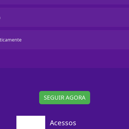
a
aticamente
SEGUIR AGORA
Acessos