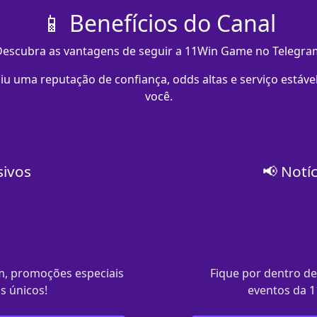
📱 Benefícios do Canal
Descubra as vantagens de seguir a 11Win Game no Telegra
 uma reputação de confiança, odds altas e serviço estáve
você.
sivos
📢 Notí
m, promoções especiais
Fique por dentro d
s únicos!
eventos da 