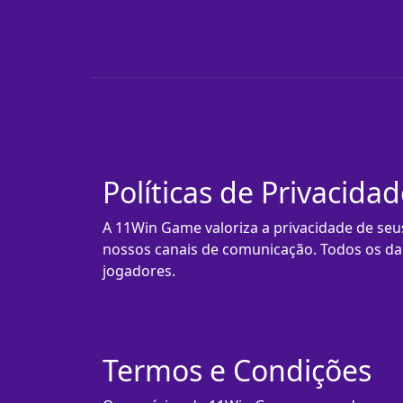
Políticas de Privacida
A 11Win Game valoriza a privacidade de se
nossos canais de comunicação. Todos os dad
jogadores.
Termos e Condições