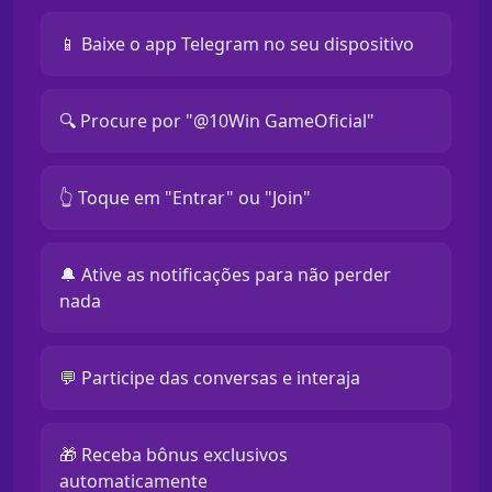
📱 Baixe o app Telegram no seu dispositivo
🔍 Procure por "@10Win GameOficial"
👆 Toque em "Entrar" ou "Join"
🔔 Ative as notificações para não perder
nada
💬 Participe das conversas e interaja
🎁 Receba bônus exclusivos
automaticamente