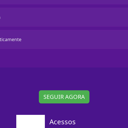
a
aticamente
SEGUIR AGORA
Acessos