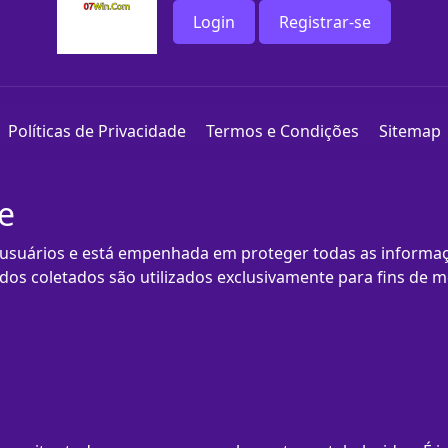
Login
Registrar-se
Políticas de Privacidade
Termos e Condições
Sitemap
de
s usuários e está empenhada em proteger todas as informaç
os coletados são utilizados exclusivamente para fins de m