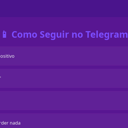
📱 Como Seguir no Telegram
ositivo
"
erder nada