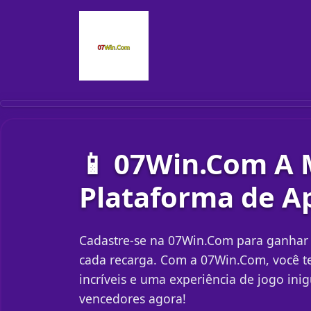
📱 07Win.Com A 
Plataforma de A
Cadastre-se na 07Win.Com para ganhar
cada recarga. Com a 07Win.Com, você 
incríveis e uma experiência de jogo inig
vencedores agora!