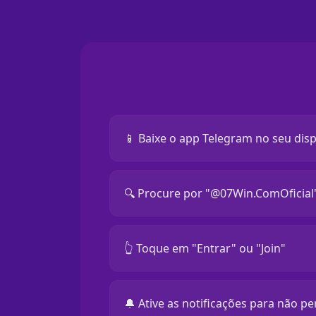
📱 Baixe o app Telegram no seu disp
🔍 Procure por "@07Win.ComOficial
👆 Toque em "Entrar" ou "Join"
🔔 Ative as notificações para não p