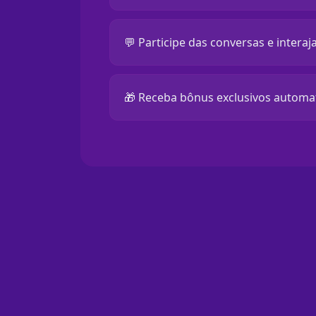
💬 Participe das conversas e interaj
🎁 Receba bônus exclusivos autom