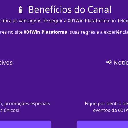
📱 Benefícios do Canal
cubra as vantagens de seguir a 001Win Plataforma no Tele
res no site
001Win Plataforma
, suas regras e a experiênc
sivos
📢 Notí
m, promoções especiais
Fique por dentro d
s únicos!
eventos da 001W