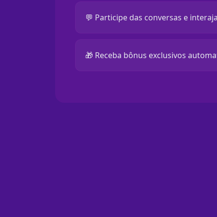
💬 Participe das conversas e interaj
🎁 Receba bônus exclusivos autom