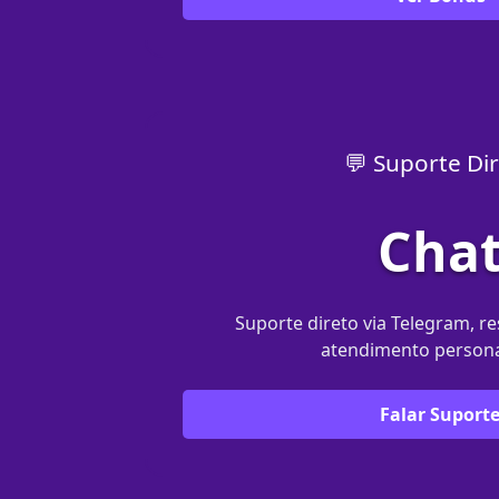
💬 Suporte Di
Cha
Suporte direto via Telegram, r
atendimento persona
Falar Suport