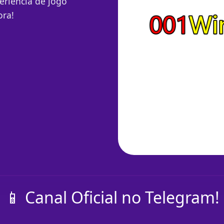
eriência de jogo
ora!
📱 Canal Oficial no Telegram!